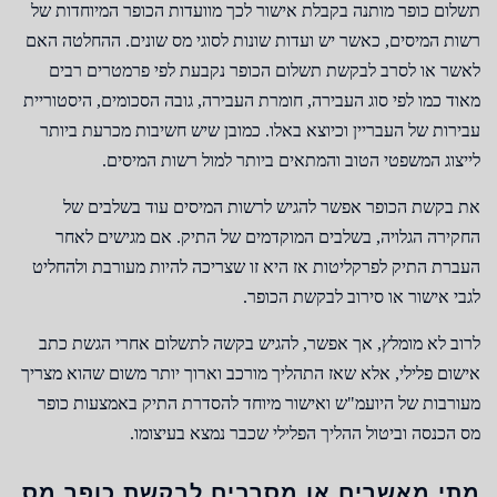
תשלום כופר מותנה בקבלת אישור לכך מוועדות הכופר המיוחדות של
רשות המיסים, כאשר יש ועדות שונות לסוגי מס שונים. ההחלטה האם
לאשר או לסרב לבקשת תשלום הכופר נקבעת לפי פרמטרים רבים
מאוד כמו לפי סוג העבירה, חומרת העבירה, גובה הסכומים, היסטוריית
עבירות של העבריין וכיוצא באלו. כמובן שיש חשיבות מכרעת ביותר
לייצוג המשפטי הטוב והמתאים ביותר למול רשות המיסים.
את בקשת הכופר אפשר להגיש לרשות המיסים עוד בשלבים של
החקירה הגלויה, בשלבים המוקדמים של התיק. אם מגישים לאחר
העברת התיק לפרקליטות אז היא זו שצריכה להיות מעורבת ולהחליט
לגבי אישור או סירוב לבקשת הכופר.
לרוב לא מומלץ, אך אפשר, להגיש בקשה לתשלום אחרי הגשת כתב
אישום פלילי, אלא שאז התהליך מורכב וארוך יותר משום שהוא מצריך
מעורבות של היועמ"ש ואישור מיוחד להסדרת התיק באמצעות כופר
מס הכנסה וביטול ההליך הפלילי שכבר נמצא בעיצומו.
מתי מאשרים או מסרבים לבקשת כופר מס