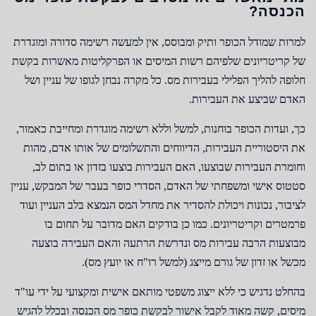
הכנסה?
למרות שמודל הכופר ותיק ומבוסס, אין למעשה רשימה סדורה ומוגדרת
של קריטריונים שלפיהם רשות המיסים או הפרקליטות מאשרות בקשת
חלופה להליך הפלילי בעבירות מס. כל מקרה נבחן לגופו של עניין ושל
האדם שביצע את העבירות.
כך, ועדות הכופר בוחנות, למשל וללא רשימה מוגדרת ומחייבת כאמור,
את היסטוריית העבירות, הדיווחים והתשלומים של אותו אדם, מהות
וחומרת העבירות שבוצעו, האם העבירות בוצעו בזדון או בתום לב,
סטטוס אישי ומשפחתי של האדם, הסדרי כופר בעבר של המבקש, עניין
לציבור, נכונות ויכולת להסדיר את מחדל המס הנמצא בלב העניין ועוד
פרמטרים וקריטריונים. כמו כן בודקים האם מדובר על תחום בו
מבוצעות הרבה עבירות מס ונדרשת הרתעה והאם העבירה בוצעה
מכשל או זדון של גורם מייצג (למשל רו"ח או יועץ מס).
בהחלט נדגיש כי ללא ייצוג משפטי מותאם אישית ומקצועי על ידי עו"ד
מיסים, קשה מאוד לקבל אישור לבקשת כופר מס הכנסה ובכלל להגיש