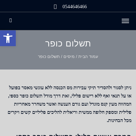
0544646466
פתח
תשלום כופר
עמוד הבית
/
מיסים
/
תשלום כופר
ניתן לסגור ולהסדיר תיקי עבירות מס הכנסה ללא עונשי מאסר בפועל
או על תנאי ואף ללא רישום פלילי, זאת דרך מודל תשלום כופר כספי,
המהווה מעין קנס מוגדל ועם גורם הענשה ואשר משחרר מאחריות
פלילית ומספק חלופה ממשית וריאלית להליכים פליליים קשים ויקרים
מכל הבחינות.