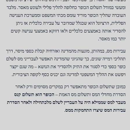
ומעשי במודל תשלום הכופר כחלופה להליך פלילי ולעונש מאסר. מלבד
העובדה שהליך הכופר מוריד עומס מבתי המשפט וממערכת הענישה
הפלילית, הרציונל הוא שבגלל שמדובר על עבירה כלכלית אז ניתן
להסדיר אותה באמצעים כלכליים ולאו דווקא באמצעי ענישה קשים
יותר כמו מאסר.
עבירות מס, במהותן, מונעות מהמדינה ואזרחיה קבלת כספי מיסוי, דרך
תהליכי רמייה שונים, כך שהגיוני שהמדינה תאפשר לעברייני מס לשלם
כופר כספי כדי לסגור את התיק ולהסדיר את הנושא – מה שגם יקצר
ויפשט את ההליך המשפטי למדינה וגם יכניס כסף לקופה הציבורית.
כמובן שתשלום הכופר מתאפשר רק במקרים מסוימים ורק לאחר
הסדרת מחדלי המס ותשלום מס האמת –
הכופר הוא תשלום קנס
מעבר למס שממילא היה על העבריין לשלם מלכתחילה ולאחר הסדרת
עבירות המס שיצרו התחמקות ממס
.