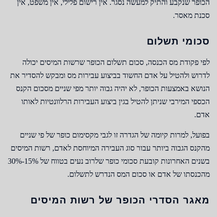
הכופר שנקבע והתיק למעשה נסגר. אין רישום פלילי, אין משפט, אין
סכנת מאסר.
סכומי תשלום
לפי פקודת מס הכנסה, סכום תשלום הכופר שרשות המיסים יכולה
לדרוש ולהטיל על אדם החשוד בביצוע עבירות מס ומבקש להסדיר את
הנושא באמצעות הכופר, לא יהיה גבוה יותר מפי שניים מסכום הקנס
הכספי המירבי שניתן להטיל בגין ביצוע העבירות הרלוונטיות לאותו
אדם.
בפועל, למרות קיומה של הגדרה זו לגבי מקסימום כופר של פי שניים
מהקנס הגבוה ביותר עבור סוג העבירה המיוחסת לאדם, רשות המיסים
בשנים האחרונות קובעת סכומי כופר שלרוב נעים בטווח של 15%-30%
מהכנסתו של אדם או סכום המס הנדרש לתשלום.
מאגר הסדרי הכופר של רשות המיסים