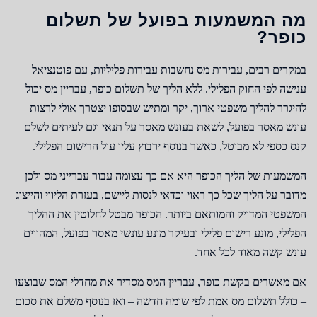
מה המשמעות בפועל של תשלום
כופר?
במקרים רבים, עבירות מס נחשבות עבירות פליליות, עם פוטנציאל
ענישה לפי החוק הפלילי. ללא הליך של תשלום כופר, עבריין מס יכול
להיגרר להליך משפטי ארוך, יקר ומתיש שבסופו יצטרך אולי לרצות
עונש מאסר בפועל, לשאת בעונש מאסר על תנאי וגם לעיתים לשלם
קנס כספי לא מבוטל, כאשר בנוסף ירבוץ עליו עול הרישום הפלילי.
המשמעות של הליך הכופר היא אם כך עצומה עבור עברייני מס ולכן
מדובר על הליך שכל כך ראוי וכדאי לנסות ליישם, בעזרת הליווי והייצוג
המשפטי המדויק והמותאם ביותר. הכופר מבטל לחלוטין את ההליך
הפלילי, מונע רישום פלילי ובעיקר מונע עונשי מאסר בפועל, המהווים
עונש קשה מאוד לכל אחד.
אם מאשרים בקשת כופר, עבריין המס מסדיר את מחדלי המס שבוצעו
– כולל תשלום מס אמת לפי שומה חדשה – ואז בנוסף משלם את סכום