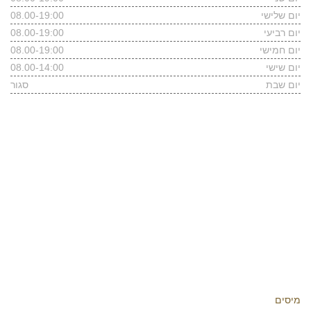
יום שלישי
08.00-19:00
יום רביעי
08.00-19:00
יום חמישי
08.00-19:00
יום שישי
08.00-14:00
יום שבת
סגור
פרטי התקשרות
רחוב שלווה 39, הרצליה
טלפון משרדי:
09-7482331
נייד: 054-4646466
kshaked.law@gmail.com
מידע כללי
מיסים