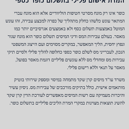
המרת אישום פלילי בתשלום כופר כספי
כופר אינו רק מונח מסרטי חטיפות הוליוודיים אלא הוא מונח עברי
המתאר עונש כלשהו כחלק מתהליך של כפרה למבצע עבירה, זהו עונש
המוטל באמצעות תשלום כסף ולא באמצעים אגרסיביים יותר כמו
מאסר. בעולם עבירות המס ודיני המיסים תשלום כופר הוא מונח שגור
ונפוץ יחסית, הליך המאפשר, במקרים מסוימים ועם הייצוג המשפטי
הנכון, לעברייני מס לשלם כופר כספי כחלופה להליך פלילי ולסיים תיקי
עבירות מס ומחדלי מס ללא עונשים פליליים דוגמת מאסר בפועל,
מאסר על תנאי וללא רישום פלילי.
משרד עו"ד מיסים קרן שקד מתמחה במיסוי ומספק שירותי בוטיק
מותאמים אישית, כולל בתיקים מורכבים של עבירות מס. ניסיון עשיר
והיכרות מעמיקה עם רשות המיסים מאפשרים לעורכת הדין קרן שקד
להשיג תוצאות מצוינות במקרי המרת הליכים פליליים בתשלום כופר.