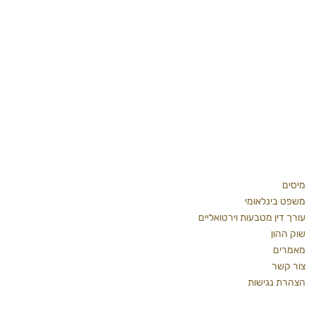
פרטי התקשרות
רחוב שלווה 39, הרצליה
טלפון משרדי:
09-7482331
נייד: 054-4646466
kshaked.law@gmail.com
מידע כללי
מיסים
משפט בינלאומי
עורך דין מטבעות וירטואליים
שוק ההון
מאמרים
צור קשר
הצהרת נגישות