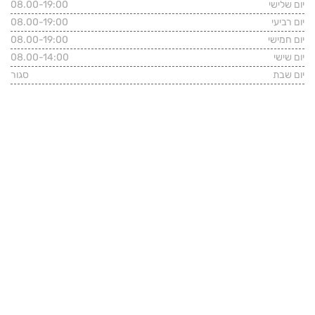
יום שלישי
08.00-19:00
יום רביעי
08.00-19:00
יום חמישי
08.00-19:00
יום שישי
08.00-14:00
יום שבת
סגור
פרטי התקשרות
רחוב שלווה 39, הרצליה
טלפון משרדי:
09-7482331
נייד: 054-4646466
kshaked.law@gmail.com