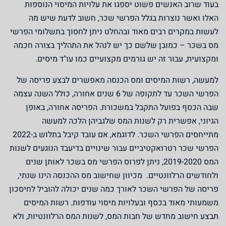
בעוד שרוב האנשים פשוט יספגו את עלויות המיסוי הנוספות
האלו ואשר נוצרות בגלל הפרשי שכר, חשוב לדעת שיש מה
לעשות במקרים רבים מאוד ובהחלט ניתן לחסוך בתשלומי הפרשי
מס בשכר – כמובן שלשם כך יש לנהל את התהליך בצורה חכמה
ומקצועית, עבור זה יש גורמים מקצועיים כמו עו"ד מיסים.
למעשה, רשות המיסים ומס הכנסה מאפשרים לבצע פריסה של
הפרשי השכר עד לתקופה של 6 שנים אחורה, כולל השנה עצמה
שבה הכסף בפועל התקבל במשכורת. הפריסה אחורה, באופן
הגיוני, אפשרית רק לשנות המס שלגביהן הלכה למעשה
מתייחסים הפרשי השכר. לדוגמא, אם עובד קיבל בתלוש ב-2022
הפרשי שכר רטרואקטיביים עבור שינויים בדיעבד הנוגעים לשנות
המס 2019-2020, ניתן לפרוס הפרשי מס בשכר לאותן שנים
ולחודשים הרלוונטיים. מכיוון שחישוב מס ההכנסה הינו שנתי,
פריסה של הפרשי השכר לאורך כמה שנים יכולה להוביל לחיסכון
משמעותי מאוד בכסף ובעלויות מיסוי עודפות. רשות המיסים
תבצע חישוב מחדש של חבות המס, לשנות המס הרלוונטיות, ולא