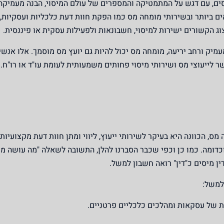
סים, עם דגש על המתמטיקה והמספרים של עולם המיסוי, הבנה מעמיקה
ים ביותר ובשירותי מומחה מס כמו הפקת חוות דעת כלכליות ועסקיות, 
וג הקשורים ישירות למיסוי, חשבונאות ולפעילות עסקית או פיננסית.
עמיק ורחב יריעה, מומחה מס יכול להיות גם יועץ מס מוסמך. אלו אנש
לייעוצי מס ושירותי מיסוי פחותים משמעותית לעומת עו"ד או רו"ח.
ס, הכוונה היא בעיקר לשירותי ייעוץ, ליווי ומתן חוות דעת מקצועיות
כדומה. כמו כן וכפי שכבר הסברנו להלן, התשובה לשאלה "מה עושה מ
ין מיסים כ"דין" רואה חשבון למשל.
למשל:
ת של עסקאות ומהלכים כלכליים פרטניים.