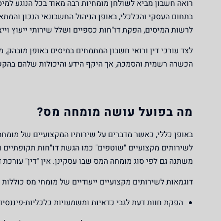
רואה חשבון מביא לשולחן מומחיות רבה מאוד בכל הנוגע למי
בתחום העסקי והכלכלי, באופן הניהול החשבונאי הנכון והמתא
לרשות המיסים, הפקת דו"חות כספיים ושלל שירותי ייעוץ וייצ
לצד עורכי דין ורואי חשבון המתמחים במיסים באופן מובהק, מ
הכשרה רשמית והסמכה, אך היקף הידע והיכולות שלהם בהקשר 
מה בפועל עושה מומחה מס?
באופן כללי, כאשר מדברים על שירותיו המקצועיים של מומחה מ
לשירותים מקצועיים "שוטפים" כמו הגשת דו"חות תקופתיים ו
משתנה גם לפי סוג מומחה המס שבו עסקינן. אין "דין" עורכת ד
דוגמאות לשירותים מקצועיים ייעודיים של מומחי מס כוללות 
הפקת חוות דעת לגבי כדאיות ומשמעויות כלכליות-פיננסיו