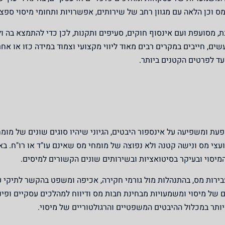
ס וכן הלאה עם מגוון רחב של שירותים, אפשרויות ותחומי מיסוי ספצי
 מסועפת ועם אינסוף חוקים, סעיפים ותקנות, לכן כדי להתמצא בה ול
ים, חייבים במקרים רבים מאוד ליווי מקצועי וצמוד במידה כזו או אח
עד לפרטים הקטנים ביותר.
עת ומשפיעה על אינספור היבטים, הגיוני שיהיו סוגים שונים של מומח
יועצי מס ונישה קטנה ולא נפוצה של מומחי מס שאינם עו"ד או רו"ח. באו
מיסוי ובעיקר בסיטואציות ובשירותים שונים הקשורים למיסים.
עבירות מס, בהתנהלות מול גורמי חקירה, אכיפה ומשפט בהקשר לתיקי ע
 של מיסוי ומשמעויות מבחינת חבות מס ודיווח למהלכים עסקיים ופינ
ותר במכלול ההיבטים המשפטיים והרגולטוריים של מיסוי.