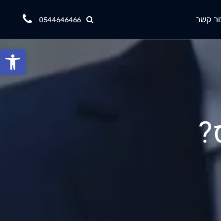
ור קשר
0544646466
פתח
?