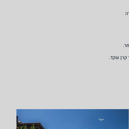
ה
תר.
 קרן שקד.