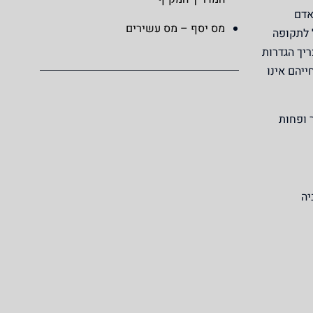
אדם
מס יסף – מס עשירים
 לתקופה
יך הגדרות
יהם אינו
ר ופחות
יה