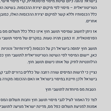
בישראל נהוגה כיום שיטת מיסוי פרסונאלית, קרי מיסוי אישי.
הטריטוריאלית – מיסוי לפי מיקום יצירת ההכנסות. בשיטה הפ
כלל הכנסותיו וללא קשר למיקום יצירת ההכנסות האלו, כמוב
אחרים.
אז ניתן לחשוב שמיסוי תושב חוץ אינו כולל כלל תשלום מס 
הפרסונאלית. זו כמובן תהיה טעות. במקרים של מיסוי תושבי 
תושב חוץ ימוסה בישראל רק על הכנסות ("פירותיות" והוניות 
כאן, יישום המיסוי לפי השיטה הטריטוריאלית לתושבי חוץ כפ
הרלוונטיות לתיק של אותו נישום תושב חוץ.
נציין כי לרשות המיסים שורה רחבה של כללים ברורים לגבי 
בישראל ולכן חייבת במיסוי בישראל או האם ההכנסה מקורה בח
הטבות מס מיוחדות לתושבי חוץ
לצד כל האמור לעיל לגבי מיסוי תושב חוץ וחבות תשלום המס 
אמנות למניעת תשלום כפל מס, מדינת ישראל מציעה לתושבי ח