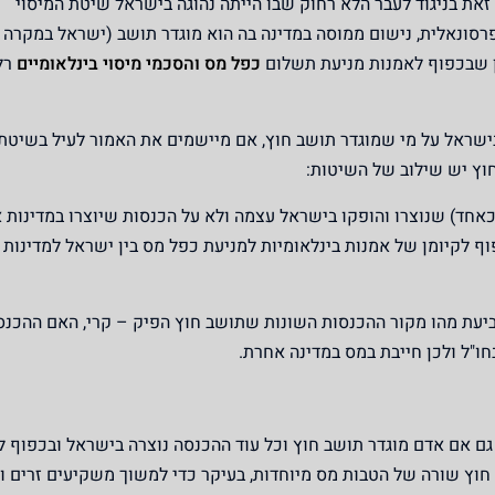
 זאת בניגוד לעבר הלא רחוק שבו הייתה נהוגה בישראל שיטת המיסוי
רסונאלית, נישום ממוסה במדינה בה הוא מוגדר תושב (ישראל במקרה ז
ן שבכפוף לאמנות מניעת תשלום
כפל מס והסכמי מיסוי בינלאומיים
רלו
בישראל על מי שמוגדר תושב חוץ, אם מיישמים את האמור לעיל בשיטת 
חוץ יש שילוב של השיטות:
כאחד) שנוצרו והופקו
בישראל
עצמה
ולא על הכנסות שיוצרו במדינות 
וף לקיומן של אמנות בינלאומיות למניעת כפל מס בין ישראל למדינות
קביעת מהו מקור ההכנסות השונות שתושב חוץ הפיק – קרי, האם ההכנ
ו"ל ולכן חייבת במס במדינה אחרת.
גם אם אדם מוגדר תושב חוץ וכל עוד ההכנסה נוצרה בישראל ובכפוף ל
וץ שורה של הטבות מס מיוחדות, בעיקר כדי למשוך משקיעים זרים ול