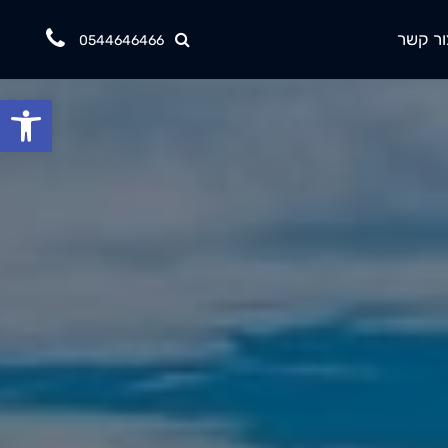
ור קשר
0544646466
פתח