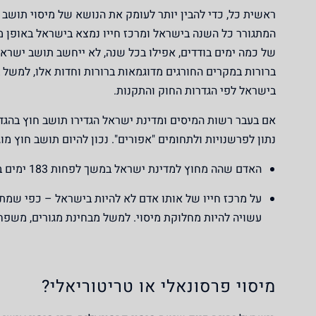
ראשית כל, כדי להבין יותר לעומק את הנושא של מיסוי תושב
המתגורר כל השנה בישראל ומרכז חייו נמצא בישראל באופן מ
של כמה ימים בודדים, אפילו בכל שנה,
לא
ייחשב תושב ישראלי
ברורות במקרים החורגים מדוגמאות ברורות וחדות אלו, למש
בישראל לפי הגדרות החוק והתקנות.
אם בעבר רשות המיסים ומדינת ישראל הגדירו תושב חוץ בהגד
נתון לפרשנויות ולתחומים "אפורים". נכון להיום תושב חוץ מ
האדם שהה
מחוץ
למדינת ישראל במשך לפחות 183 ימים בכל שנה מבין שנת המס הרלוונטית ושנת המס שאחריה.
על מרכז חייו של אותו אדם
לא
להיות בישראל – כפי שמתו
עשויה להיות מחלוקת מיסוי. למשל מבחינת מגורים, משפחה
מיסוי פרסונאלי או טריטוריאלי?