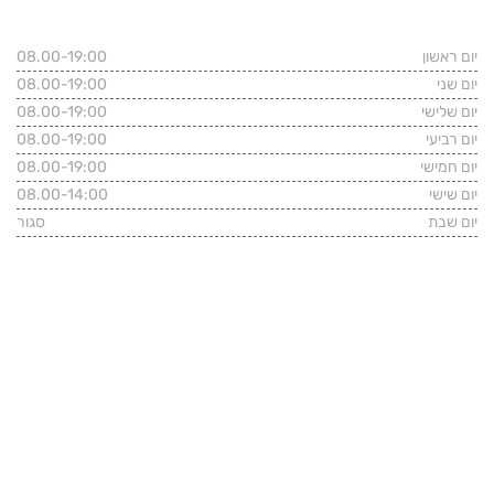
שעות פעילות המשרד
יום ראשון
08.00-19:00
יום שני
08.00-19:00
יום שלישי
08.00-19:00
יום רביעי
08.00-19:00
יום חמישי
08.00-19:00
יום שישי
08.00-14:00
יום שבת
סגור
פרטי התקשרות
רחוב שלווה 39, הרצליה
טלפון משרדי:
09-7482331
נייד: 054-4646466
kshaked.law@gmail.com