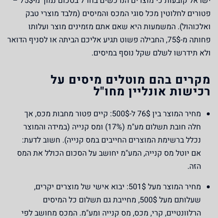
ישראל קובעות כי מוצרים הנרכשים בחו"ל בסכום נמוך מ-75$ –
פטורים לחלוטין מכל סוגי המכס והמיסים (מלבד מוצרי טבק
ואלכוהול). המשמעות היא שאם אתם מזמינים מוצר ועלותו
פחותה מ-75$, החבילה פשוט תגיע אליכם הביתה או לסניף הדואר
ולא תידרשו לשלם שקל נוסף במיסים.
מקרים בהם מוטלים מיסים על
רכישות אונליין מחו"ל
מחיר המוצר בין 76$ ל-500$:
קיים פטור מחבות מכס, אך
חלה חובת תשלום מע"מ (17%) ומס קנייה (במידה והמוצר
נכלל ברשימת המוצרים החייבים במס קנייה). חשוב לדעת:
אם יוטל מס קנייה, המע"מ יחושב על הסכום הכולל את המס
הזה.
מחיר המוצר מעל 501$:
יבוא אישי של מוצרים יקרים,
שעלותם מעל 500$, מחייבת גם תשלום כל המיסים
הרלוונטיים, קרי, מכס, מס קנייה ומע"מ. המכס מחושב לפי