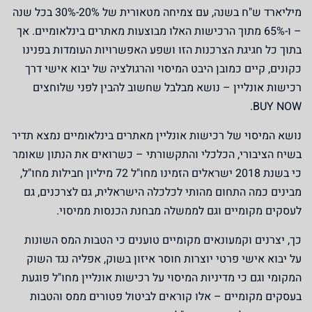
מיליארד ש"ח בשנה, עם צמיחה מטאורית של
20%-30%
בכל שנה
– ו-65% מתוך הרכישות האלו מבוצעות מאתרים בינלאומיים. אך
בתוך כל חגיגת הצרכנות הזו ושפע האפשרויות העומדות בפנינו
כקונים, קיים כמובן היבט המיסוי והרגולציה של יבוא אישי דרך
רכישות אונליין – נושא מבלבל שחשוב להבין לפני שלוחצים
.
BUY NOW
נושא המיסוי של רכישות אונליין מאתרים בינלאומיים נמצא תדיר
בשיח הציבורי, הכלכלי והתקשורתי – כשרואים את הנתון שאומר
כי בשנת 2018 ישראלים הזמינו מחו"ל 72 מיליון חבילות מחו"ל,
מבינים כמה התחום מהותי לכלכלה הישראלית, גם לצרכנים, גם
לעסקים מקומיים וגם לממשלה מבחנת הכנסות ממיסוי.
כך, יצרנים וקמעונאים מקומיים טוענים כי הטבות המס השונות
על יבוא אישי פרטי יוצרות חוסר איזון בשוק, אפליה נגד השוק
המקומי וגם כי מדיניות המיסוי על רכישות אונליין מחו"ל פוגעת
בעסקים מקומיים – אלו קוראים לביטול פטורים ממס והטבות