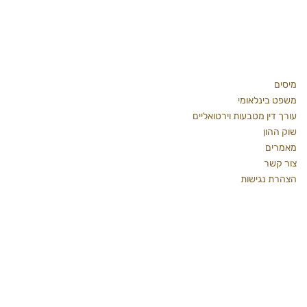
מידע כללי
מיסים
משפט בינלאומי
עורך דין מטבעות וירטואליים
שוק ההון
מאמרים
צור קשר
הצהרת נגישות
זכויות שמורות
כל הזכויות שמורות לעו"ד קרן שקד - משרד עורך דין לענייני
מיסים