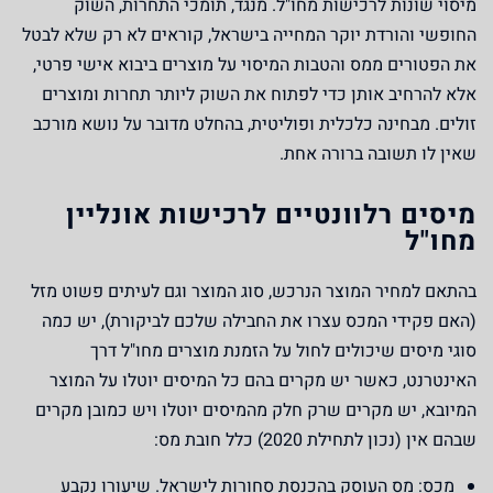
מיסוי שונות לרכישות מחו"ל. מנגד, תומכי התחרות, השוק
החופשי והורדת יוקר המחייה בישראל, קוראים לא רק שלא לבטל
את הפטורים ממס והטבות המיסוי על מוצרים ביבוא אישי פרטי,
אלא להרחיב אותן כדי לפתוח את השוק ליותר תחרות ומוצרים
זולים. מבחינה כלכלית ופוליטית, בהחלט מדובר על נושא מורכב
שאין לו תשובה ברורה אחת.
מיסים רלוונטיים לרכישות אונליין
מחו"ל
בהתאם למחיר המוצר הנרכש, סוג המוצר וגם לעיתים פשוט מזל
(האם פקידי המכס עצרו את החבילה שלכם לביקורת), יש כמה
סוגי מיסים שיכולים לחול על הזמנת מוצרים מחו"ל דרך
האינטרנט, כאשר יש מקרים בהם כל המיסים יוטלו על המוצר
המיובא, יש מקרים שרק חלק מהמיסים יוטלו ויש כמובן מקרים
שבהם אין (נכון לתחילת 2020) כלל חובת מס:
מכס:
מס העוסק בהכנסת סחורות לישראל. שיעורו נקבע