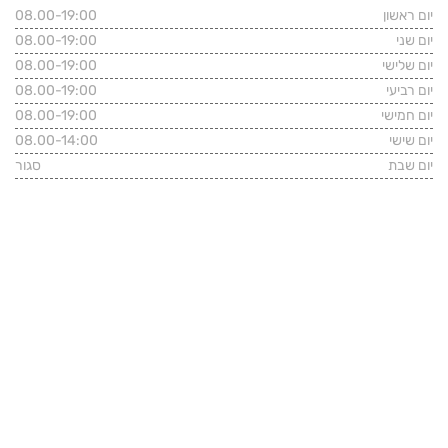
יום ראשון
08.00-19:00
יום שני
08.00-19:00
יום שלישי
08.00-19:00
יום רביעי
08.00-19:00
יום חמישי
08.00-19:00
יום שישי
08.00-14:00
יום שבת
סגור
פרטי התקשרות
רחוב שלווה 39, הרצליה
טלפון משרדי:
09-7482331
נייד: 054-4646466
kshaked.law@gmail.com
מידע כללי