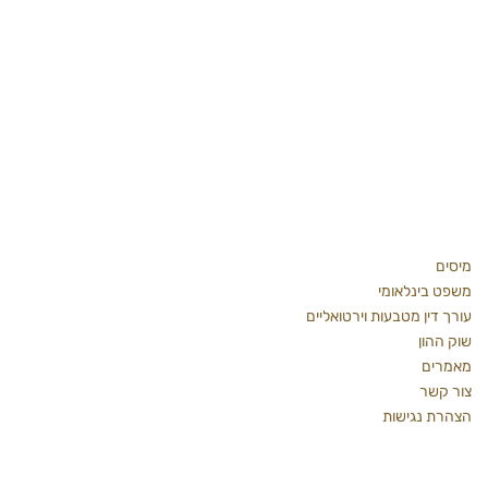
פרטי התקשרות
רחוב שלווה 39, הרצליה
טלפון משרדי:
09-7482331
נייד: 054-4646466
kshaked.law@gmail.com
מידע כללי
מיסים
משפט בינלאומי
עורך דין מטבעות וירטואליים
שוק ההון
מאמרים
צור קשר
הצהרת נגישות